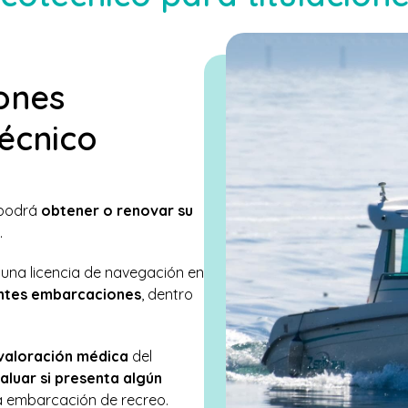
iones
técnico
 podrá
obtener o renovar su
.
 una licencia de navegación en
entes embarcaciones
, dentro
valoración médica
del
aluar si presenta algún
a embarcación de recreo.