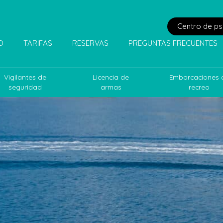
Centro de ps
IO
TARIFAS
RESERVAS
PREGUNTAS FRECUENTES
Vigilantes de
Licencia de
Embarcaciones 
seguridad
armas
recreo