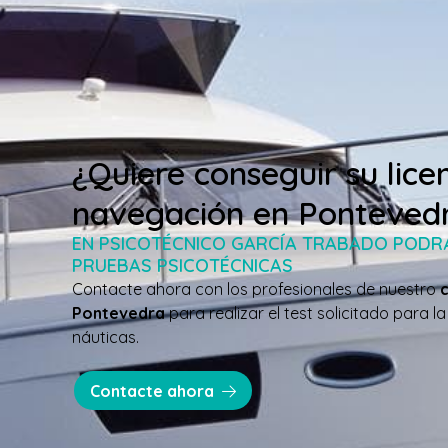
¿Quiere conseguir su lice
navegación en Ponteved
EN PSICOTÉCNICO GARCÍA TRABADO PODR
PRUEBAS PSICOTÉCNICAS
Contacte ahora con los profesionales de nuestro
Pontevedra
para realizar el test solicitado para l
náuticas.
Contacte ahora