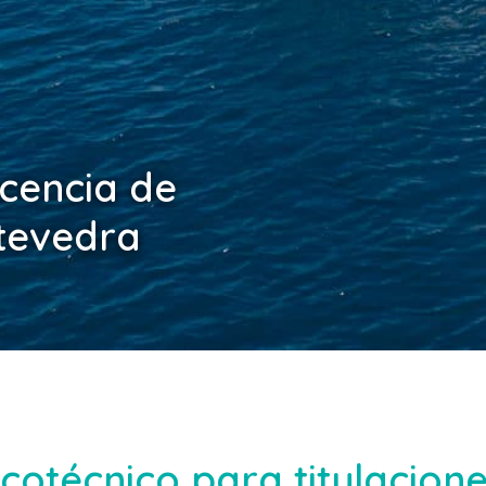
icencia de
tevedra
cotécnico para titulacion