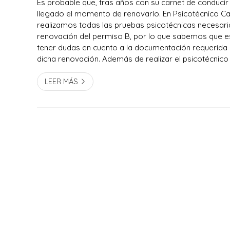
Es probable que, tras años con su carnet de conducir
llegado el momento de renovarlo. En Psicotécnico C
realizamos todas las pruebas psicotécnicas necesari
renovación del permiso B, por lo que sabemos que e
tener dudas en cuento a la documentación requerida
dicha renovación. Además de realizar el psicotécnico
y renovación del carnet de coche, en nuestro centro 
en Pontevedra, también nos enca...
LEER MÁS
Psicotécnico García Trabado - Cen
Psicotécnico García Trabado somos un centro psicoté