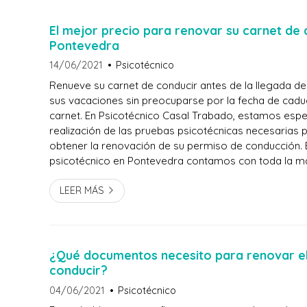
El mejor precio para renovar su carnet de 
Pontevedra
14/06/2021
Psicotécnico
Renueve su carnet de conducir antes de la llegada d
sus vacaciones sin preocuparse por la fecha de cadu
carnet. En Psicotécnico Casal Trabado, estamos espec
realización de las pruebas psicotécnicas necesarias 
obtener la renovación de su permiso de conducción. 
psicotécnico en Pontevedra contamos con toda la m
necesaria para llevar a cabo todas las pruebas reque
obtención de diferentes tipos de licencias c...
LEER MÁS
¿Qué documentos necesito para renovar el
conducir?
04/06/2021
Psicotécnico