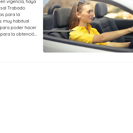
 en vigencia, haya
asal Trabado
as para la
s muy habitual
 para poder hacer
 para la obtención
de psicotécnico
tro psicotécnico en Pontevedra
cnico en Pontevedra preparado para el desarrollo de las difer