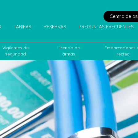
Centro de ps
O
TARIFAS
RESERVAS
PREGUNTAS FRECUENTES
Vigilantes de
Licencia de
Embarcaciones 
seguridad
armas
recreo