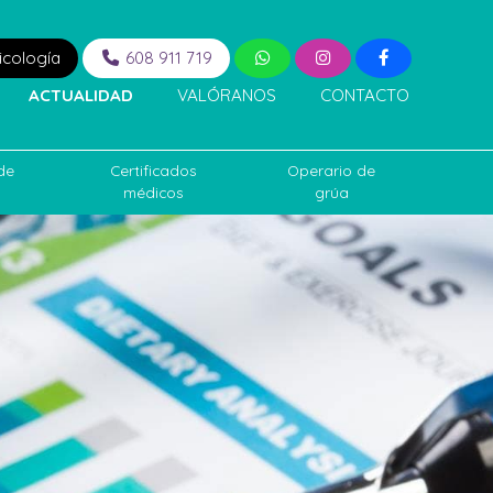
icología
608 911 719
ACTUALIDAD
VALÓRANOS
CONTACTO
de
Certificados
Operario de
médicos
grúa