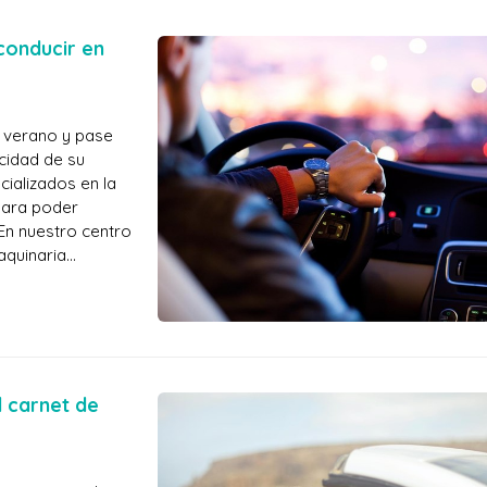
conducir en
e verano y pase
cidad de su
ializados en la
para poder
En nuestro centro
aquinaria
ridas para la
 carnet de