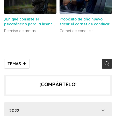
¿En qué consiste el
Propósito de año nuevo:
psicoténcico para la licencia
sacar el carnet de conducir
de armas?
Permiso de armas
Carnet de conducir
TEMAS
¡COMPÁRTELO!
2022