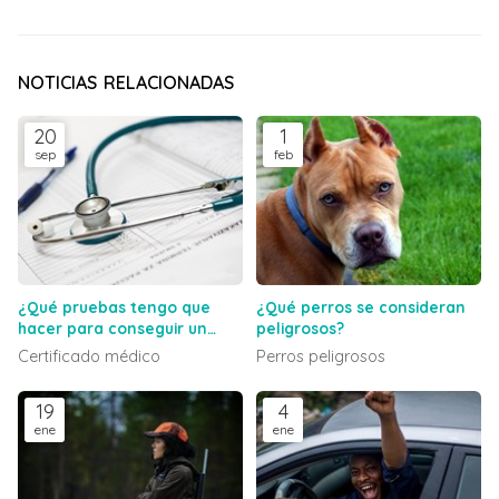
NOTICIAS RELACIONADAS
20
1
sep
feb
¿Qué pruebas tengo que
¿Qué perros se consideran
hacer para conseguir un
peligrosos?
certificado médico?
Certificado médico
Perros peligrosos
19
4
ene
ene